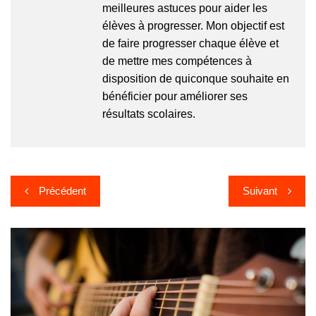
meilleures astuces pour aider les
élèves à progresser. Mon objectif est
de faire progresser chaque élève et
de mettre mes compétences à
disposition de quiconque souhaite en
bénéficier pour améliorer ses
résultats scolaires.
Navigation
Précédent
Suivant
de
l’article