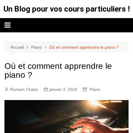
Aller
Un Blog pour vos cours particuliers !
au
contenu
Accueil
Piano
Où et comment apprendre le piano ?
Où et comment apprendre le
piano ?
Romain Chalut
janvier 3, 2024
Piano