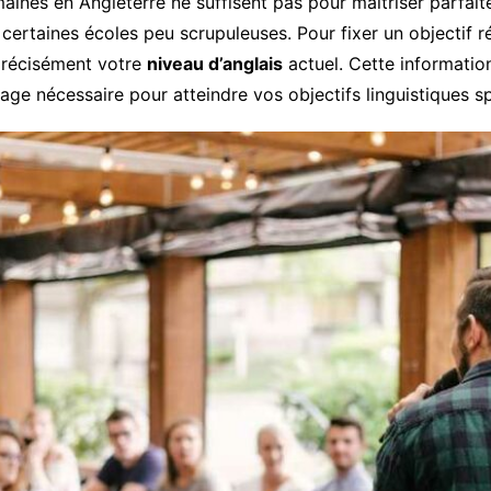
ines en Angleterre ne suffisent pas pour maîtriser parfaite
rtaines écoles peu scrupuleuses. Pour fixer un objectif réa
précisément votre
niveau d’anglais
actuel. Cette informatio
age nécessaire pour atteindre vos objectifs linguistiques sp