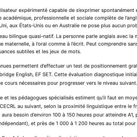
ilisateur expérimenté capable de s’exprimer spontanément
e académique, professionnelle et sociale complète de l’anglai
ni, aux États-Unis ou en Australie ne pose plus aucun prob
eau bilingue quasi-natif. La personne parle anglais avec la
ue maternelle, à l’oral comme à l’écrit. Peut comprendre san
uances subtiles et les jeux de mots.
nnues permettent d’effectuer un test de positionnement gra
ridge English, EF SET. Cette évaluation diagnostique initia
 cours nécessaires pour progresser vers le niveau suivant
ée et les pédagogues spécialisés estiment qu’il faut en mo
ECRL au suivant, selon la proximité linguistique entre le fra
aura besoin d’environ 100 à 150 heures pour atteindre A1,
ndépendant), et près de 1 000 à 1 200 heures au total pour 