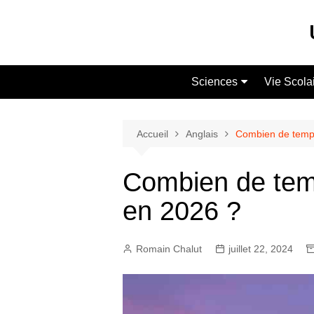
Aller
au
contenu
Sciences
Vie Scola
Maths
Soutien S
Physique-Chimie
Cours Part
Accueil
Anglais
Combien de temps
Vie Scolai
Combien de temp
en 2026 ?
Romain Chalut
juillet 22, 2024