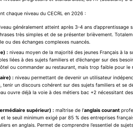
ent chaque niveau du CECRL en 2026 :
veau généralement atteint après 3-4 ans d’apprentissage sc
ases très simples et de se présenter brièvement. Totaleme
le ou des échanges complexes nuancés.
e) :
niveau moyen de la majorité des jeunes Français à la s
s liées à des sujets familiers et d’échanger sur des besoi
hôtel ou commander au restaurant, mais trop faible pour le m
ire) :
niveau permettant de devenir un utilisateur indépen
tenir un discours cohérent sur des sujets familiers et se dé
au ouvre déjà la voie à des métiers bac +2 nécessitant de
ermédiaire supérieur) :
maîtrise de l’
anglais courant
profe
et le seuil minimum exigé par 85 % des entreprises frança
iers en anglais. Permet de comprendre l’essentiel de sujets