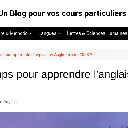
Un Blog pour vos cours particuliers 
ire & Méthodo
Langues
Lettres & Sciences Humaines
colaire
Espagnol
Français
iculiers
Anglais
Philosophie
 pour apprendre l’anglais en Angleterre en 2026 ?
re
s pour apprendre l’anglai
Anglais