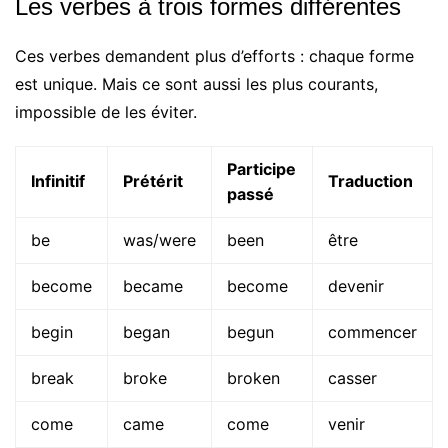
Les verbes à trois formes différentes
Ces verbes demandent plus d’efforts : chaque forme
est unique. Mais ce sont aussi les plus courants,
impossible de les éviter.
Participe
Infinitif
Prétérit
Traduction
passé
be
was/were
been
être
become
became
become
devenir
begin
began
begun
commencer
break
broke
broken
casser
come
came
come
venir