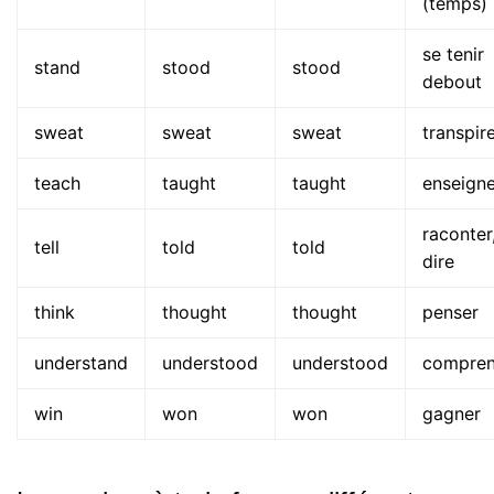
(temps)
se tenir
stand
stood
stood
debout
sweat
sweat
sweat
transpir
teach
taught
taught
enseigne
raconter
tell
told
told
dire
think
thought
thought
penser
understand
understood
understood
compren
win
won
won
gagner