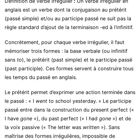
Définition de verbe irrégulier
:
Un verbe irrégulier en
anglais est un verbe dont la conjugaison au prétérit
(passé simple) et/ou au participe passé ne suit pas la
règle standard d’ajout de la terminaison -ed à l’infinitif.
Concrètement, pour chaque verbe irrégulier, il faut
mémoriser trois formes : la base verbale (ou infinitif
sans
to
), le prétérit (past simple) et le participe passé
(past participle). Ces formes servent à construire tous
les temps du passé en anglais.
Le prétérit permet d’exprimer une action terminée dans
le passé : « I
went
to school yesterday. » Le participe
passé entre dans la construction du present perfect («
I have
gone
»), du past perfect (« I had
gone
») et de
la voix passive (« The letter was
written
»). Sans
maîtrise des formes irrégulières, impossible de