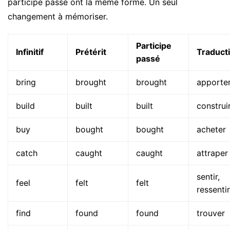
participe passé ont la même forme. Un seul
changement à mémoriser.
Participe
Infinitif
Prétérit
Traduct
passé
bring
brought
brought
apporte
build
built
built
construi
buy
bought
bought
acheter
catch
caught
caught
attraper
sentir,
feel
felt
felt
ressentir
find
found
found
trouver