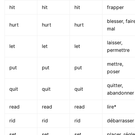
hit
hit
hit
frapper
blesser, fair
hurt
hurt
hurt
mal
laisser,
let
let
let
permettre
mettre,
put
put
put
poser
quitter,
quit
quit
quit
abandonner
read
read
read
lire*
rid
rid
rid
débarrasser
set
set
set
placer, régle