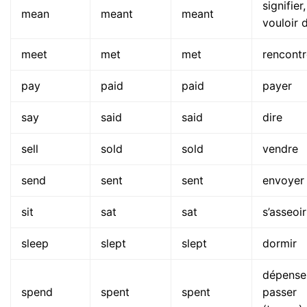
signifier,
mean
meant
meant
vouloir d
meet
met
met
rencontr
pay
paid
paid
payer
say
said
said
dire
sell
sold
sold
vendre
send
sent
sent
envoyer
sit
sat
sat
s’asseoir
sleep
slept
slept
dormir
dépenser
spend
spent
spent
passer