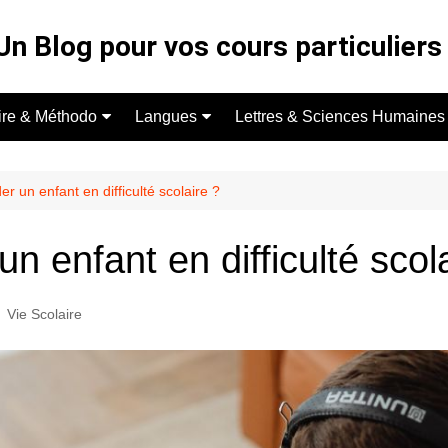
Un Blog pour vos cours particuliers 
ire & Méthodo
Langues
Lettres & Sciences Humaines
colaire
Espagnol
Français
iculiers
Anglais
Philosophie
 un enfant en difficulté scolaire ?
re
 enfant en difficulté scol
Vie Scolaire