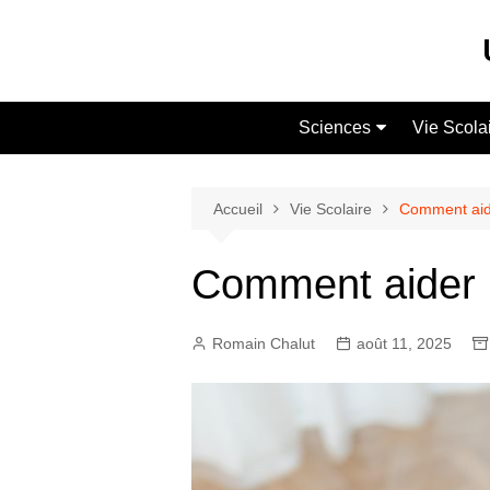
Aller
au
contenu
Sciences
Vie Scola
Maths
Soutien S
Physique-Chimie
Cours Part
Accueil
Vie Scolaire
Comment aider
Vie Scolai
Comment aider un
Romain Chalut
août 11, 2025