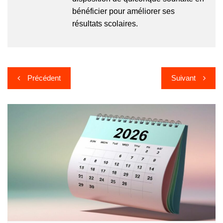
bénéficier pour améliorer ses
résultats scolaires.
Navigation
Précédent
Suivant
de
l’article