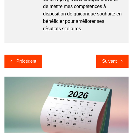
de mettre mes compétences à
disposition de quiconque souhaite en
bénéficier pour améliorer ses
résultats scolaires.
Navigation
Précédent
Suivant
de
l’article