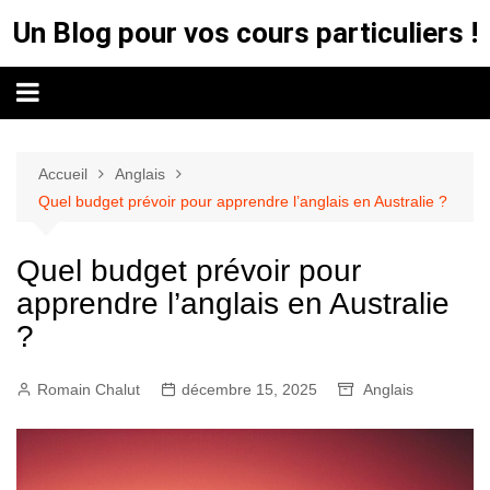
Aller
Un Blog pour vos cours particuliers !
au
contenu
Accueil
Anglais
Quel budget prévoir pour apprendre l’anglais en Australie ?
Quel budget prévoir pour
apprendre l’anglais en Australie
?
Romain Chalut
décembre 15, 2025
Anglais