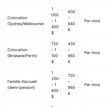
1
600
000
Colocation
–
– 1
Par mois
(Sydney/Melbourne)
840
400
€
$
720
430
Colocation
– 1
–
Par mois
(Brisbane/Perth)
100
660
$
€
1
720
200
Famille d’accueil
–
– 1
Par mois
(demi-pension)
960
600
€
$